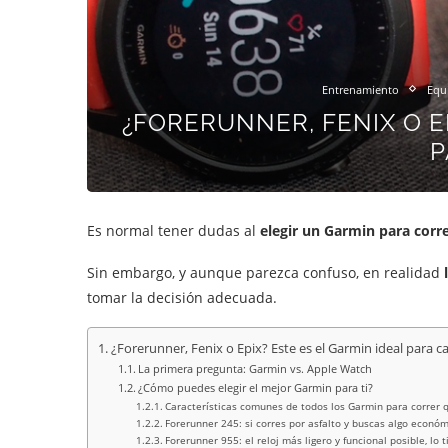
Entrenamiento
Equ
¿FORERUNNER, FENIX O E
P
Es normal tener dudas al
elegir un
Garmin para corr
Sin embargo, y aunque parezca confuso, en realidad
tomar la decisión adecuada.
¿Forerunner, Fenix o Epix? Este es el Garmin ideal para c
La primera pregunta: Garmin vs. Apple Watch
¿Cómo puedes elegir el mejor Garmin para ti?
Características comunes de todos los Garmin para correr
Forerunner 245: si corres por asfalto y buscas algo económ
Forerunner 955: el reloj más ligero y funcional posible, lo 