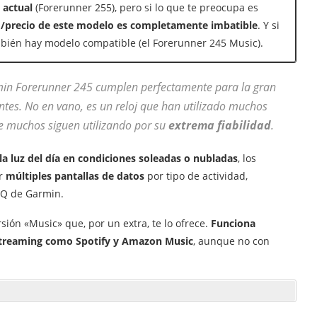
 actual
(Forerunner 255), pero si lo que te preocupa es
ad/precio de este modelo es completamente imbatible
. Y si
mbién hay modelo compatible (el Forerunner 245 Music).
rmin Forerunner 245 cumplen perfectamente para la gran
ntes. No en vano, es un reloj que han utilizado muchos
ue muchos siguen utilizando por su
extrema fiabilidad
.
 la luz del día en condiciones soleadas o nubladas
, los
r
múltiples pantallas de datos
por tipo de actividad,
IQ de Garmin.
sión «Music» que, por un extra, te lo ofrece.
Funciona
 streaming como Spotify y Amazon Music
, aunque no con