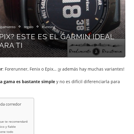
ipamiento
regalo
Running
PIX? ESTE ES EL GARMIN IDEAL
ARA TI
er
: Forerunner, Fenix o Epix… ¡y además hay muchas variantes!
la gama es bastante simple
y no es difícil diferenciarla para
ada corredor
 que te recomendaré
ico y fiable
tiene todo