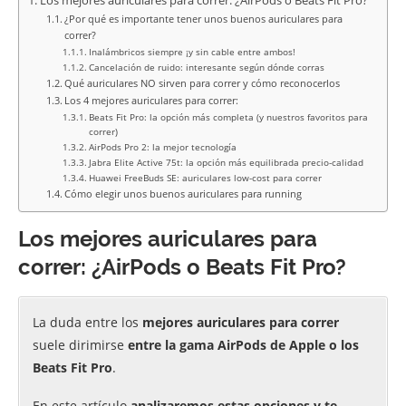
Los mejores auriculares para correr: ¿AirPods o Beats Fit Pro?
¿Por qué es importante tener unos buenos auriculares para
correr?
Inalámbricos siempre ¡y sin cable entre ambos!
Cancelación de ruido: interesante según dónde corras
Qué auriculares NO sirven para correr y cómo reconocerlos
Los 4 mejores auriculares para correr:
Beats Fit Pro: la opción más completa (y nuestros favoritos para
correr)
AirPods Pro 2: la mejor tecnología
Jabra Elite Active 75t: la opción más equilibrada precio-calidad
Huawei FreeBuds SE: auriculares low-cost para correr
Cómo elegir unos buenos auriculares para running
Los mejores auriculares para
correr: ¿AirPods o Beats Fit Pro?
La duda entre los
mejores auriculares para correr
suele dirimirse
entre la gama AirPods de Apple o los
Beats Fit Pro
.
En este artículo
analizaremos estas opciones y te