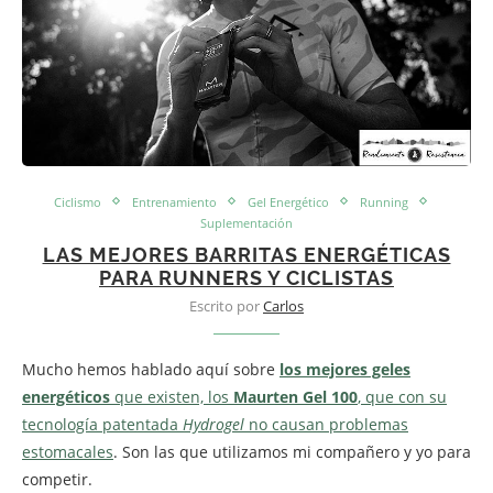
Ciclismo
Entrenamiento
Gel Energético
Running
Suplementación
LAS MEJORES BARRITAS ENERGÉTICAS
PARA RUNNERS Y CICLISTAS
Escrito por
Carlos
Mucho hemos hablado aquí sobre
los mejores geles
energéticos
que existen, los
Maurten Gel 100
, que con su
tecnología patentada
Hydrogel
no causan problemas
estomacales
. Son las que utilizamos mi compañero y yo para
competir.